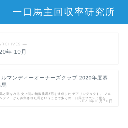
一口馬主回収率研究所
ARCHIVES ―
020年 10月
ノルマンディーオーナーズクラブ 2020年度募
集馬
馬と夢をみる 史上初の無敗牝馬3冠を達成した デアリングタクト。 ノル
ンディーから募集された馬ということで多くの一口馬主ファンに夢を …
2020年10月30日