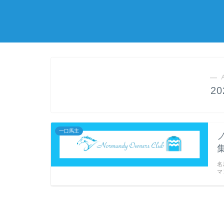
― 
2
一口馬主
名
マ